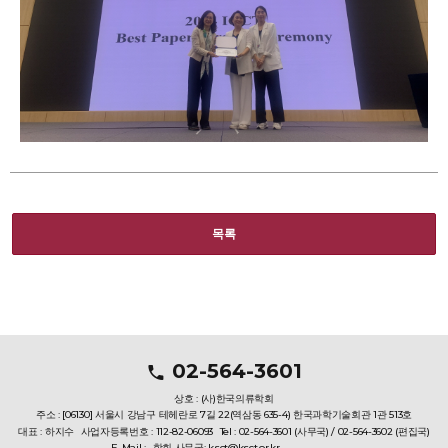
목록
02-564-3601
상호 : (사)한국의류학회
주소 : [06130] 서울시 강남구 테헤란로 7길 22(역삼동 635-4) 한국과학기술회관 1관 513호
대표 : 하지수
사업자등록번호 : 112-82-06093
Tel : 02-564-3601 (사무국) / 02-564-3602 (편집국)
E-Mail :
학회 사무국: ksct@ksct.or.kr