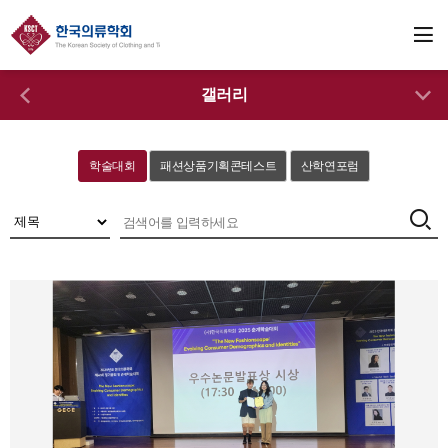
갤러리
학술대회
패션상품기획콘테스트
산학연포럼