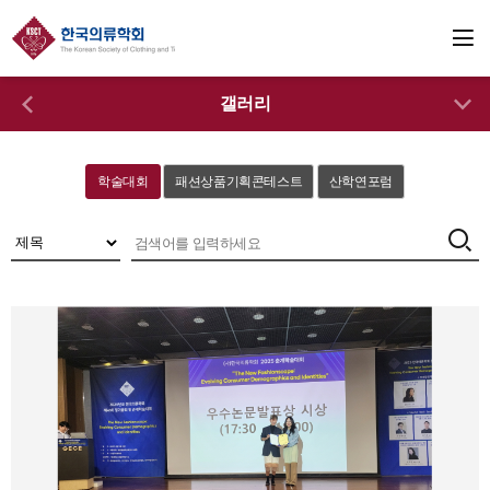
갤러리
학술대회
패션상품기획콘테스트
산학연포럼