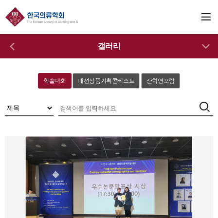
갤러리
학술대회
패션상품기획콘테스트
산학연포럼