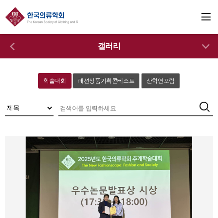
갤러리
학술대회
패션상품기획콘테스트
산학연포럼