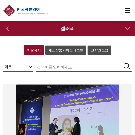
갤러리
학술대회
패션상품기획콘테스트
산학연포럼