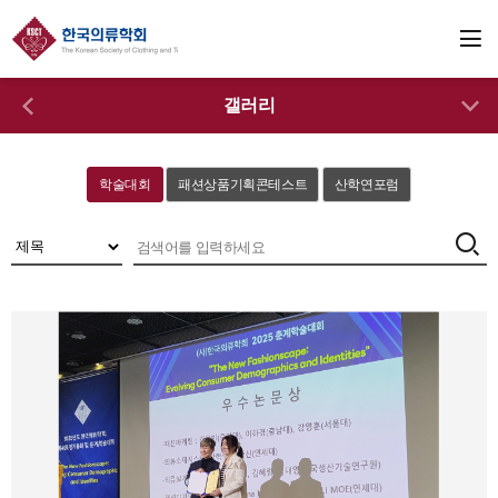
갤러리
학술대회
패션상품기획콘테스트
산학연포럼