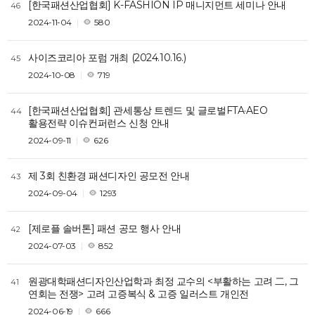
[한국패션산업협회] K-FASHION IP 매니지먼트 세미나 안내
46
2024-11-04
580
사이즈코리아 포럼 개최 (2024.10.16.)
45
2024-10-08
719
[한국패션산업협회] 관세통상 트렌드 및 글로벌FTA·AEO
44
활용전략 이슈컨퍼런스 신청 안내
2024-09-11
626
제 3회 친환경 패션디자인 공모전 안내
43
2024-09-04
1293
[제로플 솔버톤] 패션 공모 행사 안내
42
2024-07-03
852
원광대학패션디자인산업학과 최정 교수의 <부활하는 고려 二, 그
41
연회는 전쟁> 고려 고증복식 & 고증 일러스트 개인전
2024-06-19
666