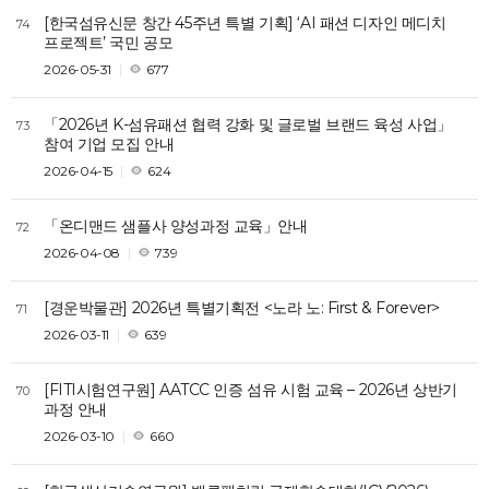
[한국섬유신문 창간 45주년 특별 기획] ‘AI 패션 디자인 메디치
74
프로젝트’ 국민 공모
2026-05-31
677
「2026년 K-섬유패션 협력 강화 및 글로벌 브랜드 육성 사업」
73
참여 기업 모집 안내
2026-04-15
624
「온디맨드 샘플사 양성과정 교육」안내
72
2026-04-08
739
[경운박물관] 2026년 특별기획전 <노라 노: First & Forever>
71
2026-03-11
639
[FITI시험연구원] AATCC 인증 섬유 시험 교육 – 2026년 상반기
70
과정 안내
2026-03-10
660