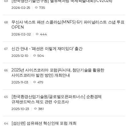
[한국생산기술연구원] 밸류팩처링 국제학술대회(ICV2026)
69
2026-02-25
735
무신사 넥스트 패션 스콜라십(MNFS) 6기 파이널리스트 스냅 투표
68
OPEN
2026-02-02
444
신간 안내 - '패션은 이렇게 재미있다' 출간
67
2025-12-10
504
2025년 사이즈코리아 포럼(AI시대, 첨단기술을 활용한
66
사이즈코리아 발전 방안) 개최안내
2025-11-03
479
[한국환경산업기술원/글로벌오픈파트너스] 순환경제
65
규제샌드박스 제도 관련 수요조사
2025-10-23
381
[섬산련] 섬유패션 혁신인재 포럼 개최
64