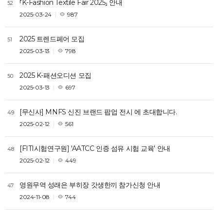
⸢K-Fashion Textile Fair 2025⸥ 안내
52
2025-03-24
987
2025 트렌드페어 모집
51
2025-03-13
798
2025 K-패션오디션 모집
50
2025-03-13
697
[무신사] MNFS 신진 브랜드 팝업 전시
에 초대합니다.
49
2025-02-12
561
[FITI시험연구원] 'AATCC 인증 섬유 시험 교육' 안내
48
2025-02-12
449
영원무역 성래은 부히장 갓생한끼 참가신청 안내
47
2024-11-08
744