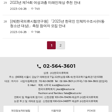
2023년 제14회 여성과총 미래인재상 추천 안내
29
2023-06-28
749
[(재)한국의류시험연구원] 「2023년 한국인 인체치수조사(아동·
28
청소년 대상)」측정 참여자 모집 안내
2023-06-28
768
1
2
02-564-3601
상호 : (사)한국의류학회
주소 : [06130] 서울시 강남구 테헤란로 7길 22(역삼동 635-4) 한국과학기술회관 1관 513호
대표 : 하지수
사업자등록번호 : 112-82-06093
Tel : 02-564-3601 (사무국) / 02-564-3602 (편집국)
E-Mail :
학회 사무국: ksct@ksct.or.kr
한국의류학회지: jksct@ksct.or.kr
Fashion and Textiles: fate@ksct.or.kr
연회비 및 학술대회 참가비 : 신한은행 100-014-194016 예금주 (사)한국의류학회
논문 투고 및 게재료 입금 : 신한은행 100-024-049377 예금주 (사)한국의류학회
개인정보처리방침
이용약관
PC버전